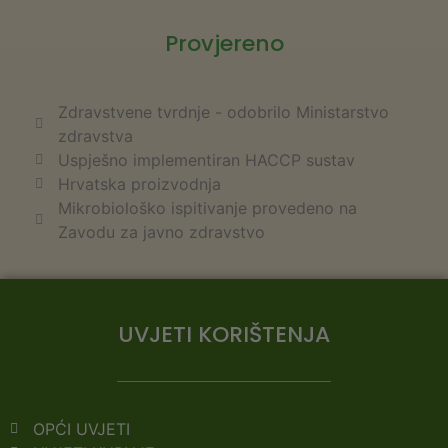
Provjereno
Zdravstvene tvrdnje - odobrilo Ministarstvo
zdravstva
Uspješno implementiran HACCP sustav
Hrvatska proizvodnja
Mikrobiološko ispitivanje provedeno na
Zavodu za javno zdravstvo
UVJETI KORIŠTENJA
OPĆI UVJETI