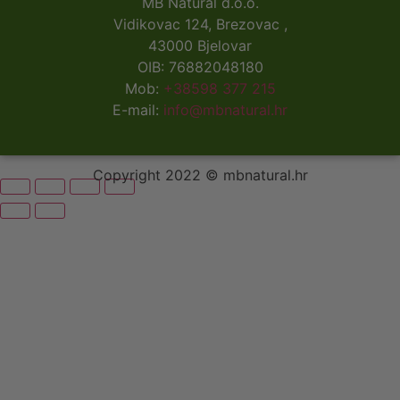
MB Natural d.o.o.
Vidikovac 124, Brezovac ,
43000 Bjelovar
OIB: 76882048180
Mob:
+38598 377 215
E-mail:
info@mbnatural.hr
Copyright 2022 © mbnatural.hr