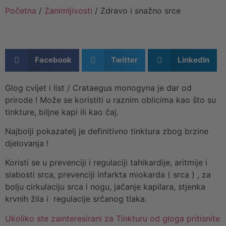
Početna
/
Zanimljivosti
/ Zdravo i snažno srce
Facebook
Twitter
LinkedIn
Glog cvijet i list / Crataegus monogyna je dar od
prirode ! Može se koristiti u raznim oblicima kao što su
tinkture, biljne kapi ili kao čaj.
Najbolji pokazatelj je definitivno tinktura zbog brzine
djelovanja !
Koristi se u prevenciji i regulaciji tahikardije, aritmije i
slabosti srca, prevenciji infarkta miokarda ( srca ) , za
bolju cirkulaciju srca i nogu, jačanje kapilara, stjenka
krvnih žila i regulacije srčanog tlaka.
Ukoliko ste zainteresirani za Tinkturu od gloga pritisnite