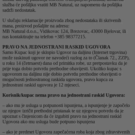
služba će pošiljku vratiti MB Natural, uz napomenu da pošiljka
sadrži nedostatak.
U slučaju reklamacije proizvoda zbog nedostataka ili skrivenih
mana, proizvod pošaljite na adresu:
MB Natural d.o.o., Vidikovac 124, Brezovac, 43000 Bjelovar, ili
nas kontaktirajte na telefon +385 98377215.
PRAVO NA JEDNOSTRANI RASKID UGOVORA
Samo Kupac koji je sklopio Ugovor na daljinu (Internet trgovina)
može raskinuti ugovor ne navodeći razlog za to (Članak 72., ZZP),
u roku 14 (četrnaest) dana od primitka robe, uz pretpostavku da je
prije toga dobio potvrdu prethodne obavijesti. Ukoliko kupac s
ugovorom na daljinu nije dobio potvrdu prethodne obavijesti o
mogućnosti jednostranog raskida ugovora, pravo kupca za
jednostrani raskid ugovora je 12 mjeseci.
Korisnik/kupac nema pravo na jednostrani raskid Ugovora:
– ako mu je usluga u potpunosti ispunjena, a ispunjenje je započelo
uz njegov izričit prethodni pristanak te uz njegovu potvrdu da je
upoznat s činjenicom da će izgubiti pravo na jednostrani raskid
Ugovora ako mu usluga bude potpuno ispunjena
– ako je predmet Ugovora zapečaćena roba koja zbog zdravstvenih