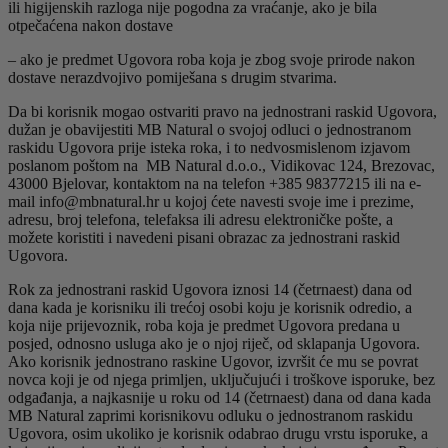
ili higijenskih razloga nije pogodna za vraćanje, ako je bila
otpečaćena nakon dostave
– ako je predmet Ugovora roba koja je zbog svoje prirode nakon
dostave nerazdvojivo pomiješana s drugim stvarima.
Da bi korisnik mogao ostvariti pravo na jednostrani raskid Ugovora,
dužan je obavijestiti MB Natural o svojoj odluci o jednostranom
raskidu Ugovora prije isteka roka, i to nedvosmislenom izjavom
poslanom poštom na MB Natural d.o.o., Vidikovac 124, Brezovac,
43000 Bjelovar, kontaktom na na telefon +385 98377215 ili na e-
mail info@mbnatural.hr u kojoj ćete navesti svoje ime i prezime,
adresu, broj telefona, telefaksa ili adresu elektroničke pošte, a
možete koristiti i navedeni pisani obrazac za jednostrani raskid
Ugovora.
Rok za jednostrani raskid Ugovora iznosi 14 (četrnaest) dana od
dana kada je korisniku ili trećoj osobi koju je korisnik odredio, a
koja nije prijevoznik, roba koja je predmet Ugovora predana u
posjed, odnosno usluga ako je o njoj riječ, od sklapanja Ugovora.
Ako korisnik jednostrano raskine Ugovor, izvršit će mu se povrat
novca koji je od njega primljen, uključujući i troškove isporuke, bez
odgađanja, a najkasnije u roku od 14 (četrnaest) dana od dana kada
MB Natural zaprimi korisnikovu odluku o jednostranom raskidu
Ugovora, osim ukoliko je korisnik odabrao drugu vrstu isporuke, a