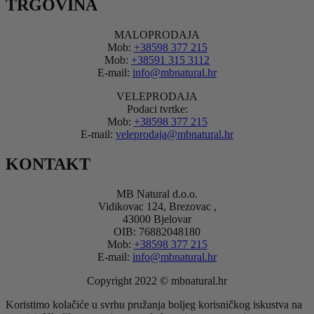
TRGOVINA
MALOPRODAJA
Mob:
+38598 377 215
Mob:
+38591 315 3112
E-mail:
info@mbnatural.hr
VELEPRODAJA
Podaci tvrtke:
Mob:
+38598 377 215
E-mail:
veleprodaja@mbnatural.hr
KONTAKT
MB Natural d.o.o.
Vidikovac 124, Brezovac ,
43000 Bjelovar
OIB: 76882048180
Mob:
+38598 377 215
E-mail:
info@mbnatural.hr
Copyright 2022 © mbnatural.hr
Koristimo kolačiće u svrhu pružanja boljeg korisničkog iskustva na