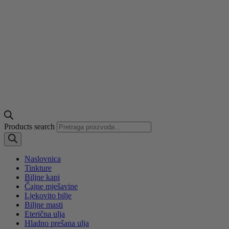
Products search
Naslovnica
Tinkture
Biljne kapi
Čajne mješavine
Ljekovito bilje
Biljne masti
Eterična ulja
Hladno prešana ulja