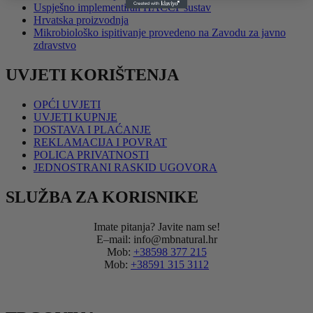
Uspješno implementiran HACCP sustav
Hrvatska proizvodnja
Mikrobiološko ispitivanje provedeno na Zavodu za javno
zdravstvo
UVJETI KORIŠTENJA
OPĆI UVJETI
UVJETI KUPNJE
DOSTAVA I PLAĆANJE
REKLAMACIJA I POVRAT
POLICA PRIVATNOSTI
JEDNOSTRANI RASKID UGOVORA
SLUŽBA ZA KORISNIKE
Imate pitanja? Javite nam se!
E–mail: info@mbnatural.hr
Mob:
+38598 377 215
Mob:
+38591 315 3112