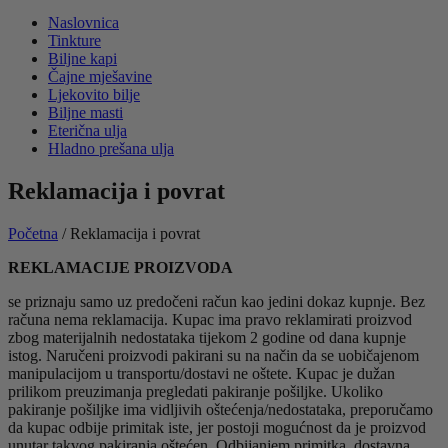
Naslovnica
Tinkture
Biljne kapi
Čajne mješavine
Ljekovito bilje
Biljne masti
Eterična ulja
Hladno prešana ulja
Reklamacija i povrat
Početna
/ Reklamacija i povrat
REKLAMACIJE PROIZVODA
se priznaju samo uz predočeni račun kao jedini dokaz kupnje. Bez
računa nema reklamacija. Kupac ima pravo reklamirati proizvod
zbog materijalnih nedostataka tijekom 2 godine od dana kupnje
istog. Naručeni proizvodi pakirani su na način da se uobičajenom
manipulacijom u transportu/dostavi ne oštete. Kupac je dužan
prilikom preuzimanja pregledati pakiranje pošiljke. Ukoliko
pakiranje pošiljke ima vidljivih oštećenja/nedostataka, preporučamo
da kupac odbije primitak iste, jer postoji mogućnost da je proizvod
unutar takvog pakiranja oštećen. Odbijanjem primitka, dostavna