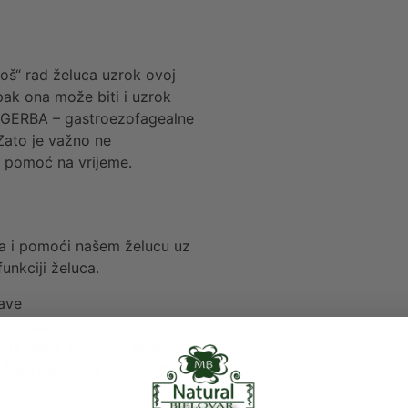
loš“ rad želuca uzrok ovoj
Ipak ona može biti i uzrok
, GERBA – gastroezofagealne
 Zato je važno ne
i pomoć na vrijeme.
ota i pomoći našem želucu uz
unkciji želuca.
kave
ih masti
t: leće, kikirikja i soje
ečne i pekarske proizvode