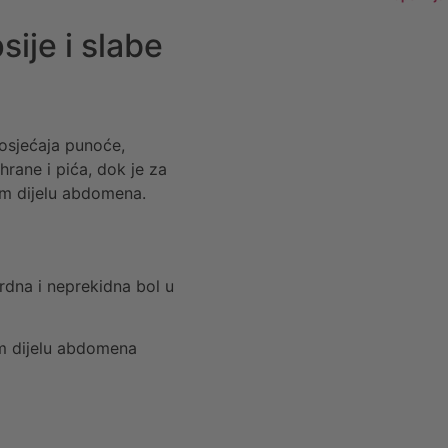
ije i slabe
osjećaja punoće,
rane i pića, dok je za
em dijelu abdomena.
srdna i neprekidna bol u
em dijelu abdomena