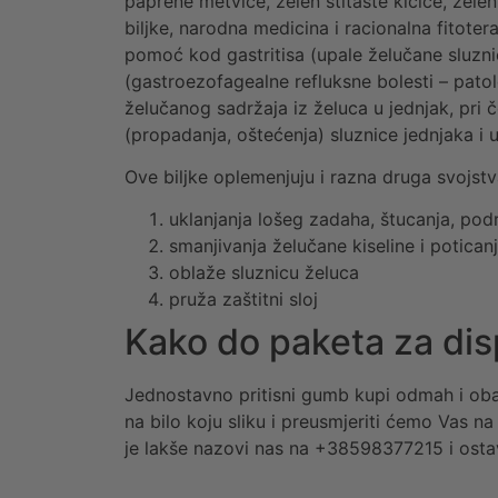
paprene metvice, zelen štitaste kičice, zelen 
biljke, narodna medicina i racionalna fitoter
pomoć kod gastritisa (upale želučane sluzni
(gastroezofagealne refluksne bolesti – pato
želučanog sadržaja iz želuca u jednjak, pri 
(propadanja, oštećenja) sluznice jednjaka i us
Ove biljke oplemenjuju i razna druga svojst
uklanjanja lošeg zadaha, štucanja, podr
smanjivanja želučane kiseline i potican
oblaže sluznicu želuca
pruža zaštitni sloj
Kako do paketa za dis
Jednostavno pritisni gumb kupi odmah i obavi 
na bilo koju sliku i preusmjeriti ćemo Vas n
je lakše nazovi nas na +38598377215 i osta