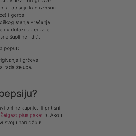
stolisnika i drugi. Ove
apija, opisuju kao izvrsnu
ce) i gerba
loškog stanja vraćanja
čemu dolazi do erozije
ne šupljine i dr.).
va poput:
igivanja i grčeva,
ja rada želuca.
pepsiju?
online kupnju. Ili pritisni
a
Želgast plus paket
:). Ako ti
vi svoju narudžbu!