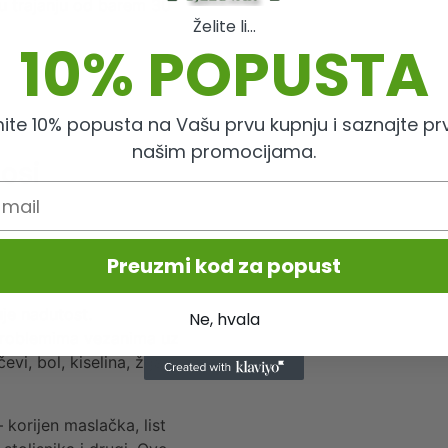
u u trajanju od barem 30
Želite li...
10% POPUSTA
ite 10% popusta na Vašu prvu kupnju i saznajte prv
našim promocijama.
osi
Preuzmi kod za popust
uje nadutost.
Ne, hvala
problemima vezanima uz
evi, bol, kiselina, žgaravice
 korijen maslačka, list