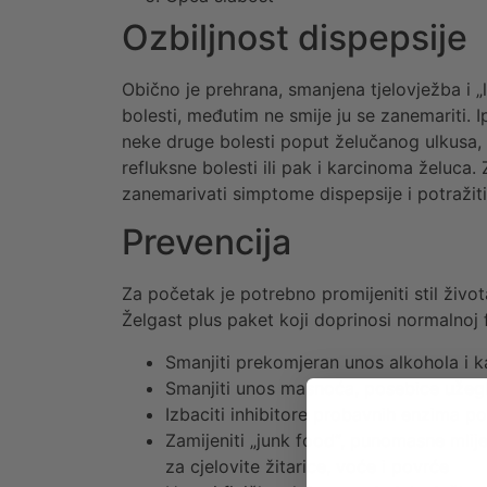
Ozbiljnost dispepsije
Obično je prehrana, smanjena tjelovježba i „
bolesti, međutim ne smije ju se zanemariti. 
neke druge bolesti poput želučanog ulkusa
refluksne bolesti ili pak i karcinoma želuca.
zanemarivati simptome dispepsije i potražit
Prevencija
Za početak je potrebno promijeniti stil živ
Želgast plus paket koji doprinosi normalnoj f
Smanjiti prekomjeran unos alkohola i 
Smanjiti unos masnoća, posebice užegl
Izbaciti inhibitore probavnih enzima popu
Zamijeniti „junk food“, punomasne mlij
za cjelovite žitarice, voće i povrće