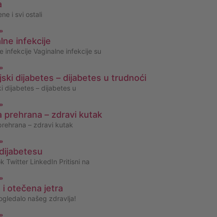
a
e i svi ostali
 »
lne infekcije
e infekcije Vaginalne infekcije su
 »
jski dijabetes – dijabetes u trudnoći
i dijabetes – dijabetes u
 »
 prehrana – zdravi kutak
rehrana – zdravi kutak
 »
dijabetesu
 Twitter LinkedIn Pritisni na
 »
i otečena jetra
 ogledalo našeg zdravlja!
 »