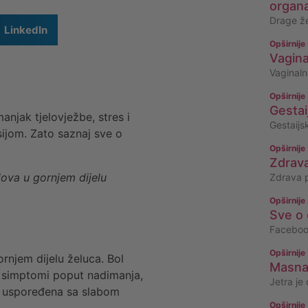
organ
Drage žen
LinkedIn
Opširnije
Vagina
Vaginaln
Opširnije
Gestai
njak tjelovježbe, stres i
Gestaijsk
sijom. Zato saznaj sve o
Opširnije
Zdrava
ova u gornjem dijelu
Zdrava p
Opširnije
Sve o 
Facebook
Opširnije
rnjem dijelu želuca. Bol
Masna 
se simptomi poput nadimanja,
Jetra je
je uspoređena sa slabom
Opširnije