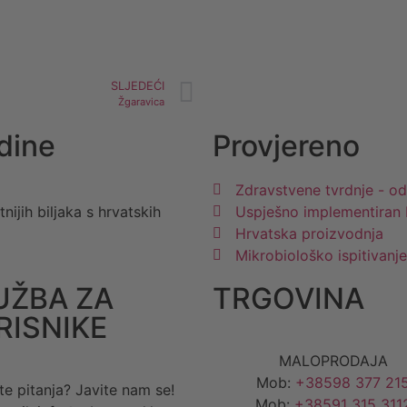
SLJEDEĆI
Žgaravica
dine
Provjereno
Zdravstvene tvrdnje - od
ijih biljaka s hrvatskih
Uspješno implementiran
Hrvatska proizvodnja
Mikrobiološko ispitivan
UŽBA ZA
TRGOVINA
RISNIKE
MALOPRODAJA
Mob:
+38598 377 21
te pitanja? Javite nam se!
Mob:
+38591 315 311