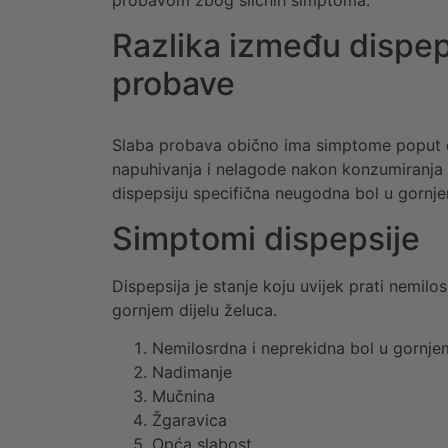
probavom zbog sličnih simptoma.
Razlika između dispeps
probave
Slaba probava obično ima simptome poput 
napuhivanja i nelagode nakon konzumiranja h
dispepsiju specifična neugodna bol u gornj
Simptomi dispepsije
Dispepsija je stanje koju uvijek prati nemilo
gornjem dijelu želuca.
Nemilosrdna i neprekidna bol u gornj
Nadimanje
Mučnina
Žgaravica
Opća slabost