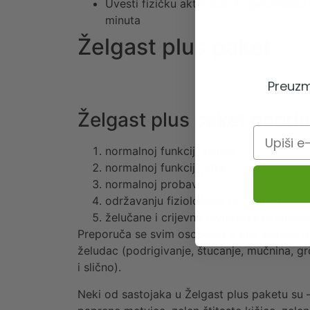
Uvesti fizičku aktivnost, tj. tjelovježb
minuta
Želgast plus paket
Preuzm
Želgast plus paket doprin
Email
normalnoj funkciji želuca,
normalnoj funkciji jetre,
normalnoj probavi,
održavanju fiziološkog pH želuca,
želučane i crijevne ravnoteže te smanj
Preporuča se svim osobama s bilo kakvim 
želudac (podrigivanje, štucanje, mučnina, grč
i slično).
Neki od sastojaka u Želgast plus paketu su –