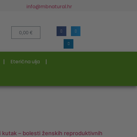
info@mbnatural.hr
0,00
€
Eterična ulja
 kutak – bolesti ženskih reproduktivnih