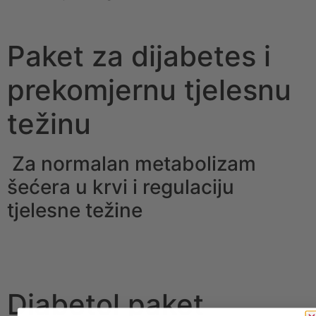
Paket za dijabetes i
prekomjernu tjelesnu
težinu
Za normalan metabolizam
šećera u krvi i regulaciju
tjelesne težine
Diabetol paket