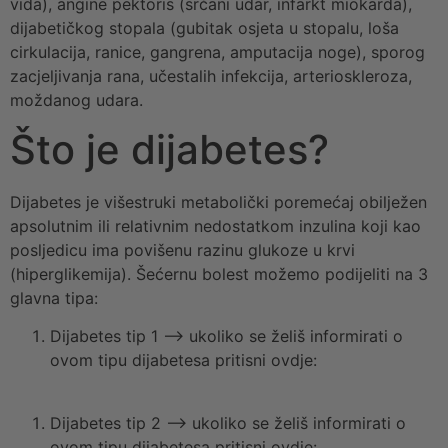
vida), angine pektoris (srčani udar, infarkt miokarda),
dijabetičkog stopala (gubitak osjeta u stopalu, loša
cirkulacija, ranice, gangrena, amputacija noge), sporog
zacjeljivanja rana, učestalih infekcija, arterioskleroza,
moždanog udara.
Što je dijabetes?
Dijabetes je višestruki metabolički poremećaj obilježen
apsolutnim ili relativnim nedostatkom inzulina koji kao
posljedicu ima povišenu razinu glukoze u krvi
(hiperglikemija). Šećernu bolest možemo podijeliti na 3
glavna tipa:
Dijabetes tip 1 –> ukoliko se želiš informirati o
ovom tipu dijabetesa pritisni ovdje:
Dijabetes tip 2 –> ukoliko se želiš informirati o
ovom tipu dijabetesa pritisni ovdje: