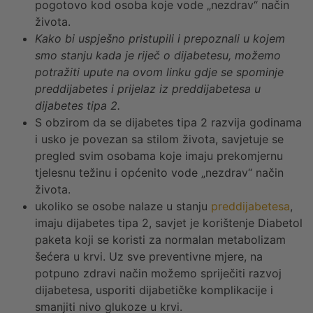
pogotovo kod osoba koje vode „nezdrav“ način
života.
Kako bi uspješno pristupili i prepoznali u kojem
smo stanju kada je riječ o dijabetesu, možemo
potražiti upute na ovom linku gdje se spominje
preddijabetes i prijelaz iz preddijabetesa u
dijabetes tipa 2.
S obzirom da se dijabetes tipa 2 razvija godinama
i usko je povezan sa stilom života, savjetuje se
pregled svim osobama koje imaju prekomjernu
tjelesnu težinu i općenito vode „nezdrav“ način
života.
ukoliko se osobe nalaze u stanju
preddijabetesa
,
imaju dijabetes tipa 2, savjet je korištenje Diabetol
paketa koji se koristi za normalan metabolizam
šećera u krvi. Uz sve preventivne mjere, na
potpuno zdravi način možemo spriječiti razvoj
dijabetesa, usporiti dijabetičke komplikacije i
smanjiti nivo glukoze u krvi.