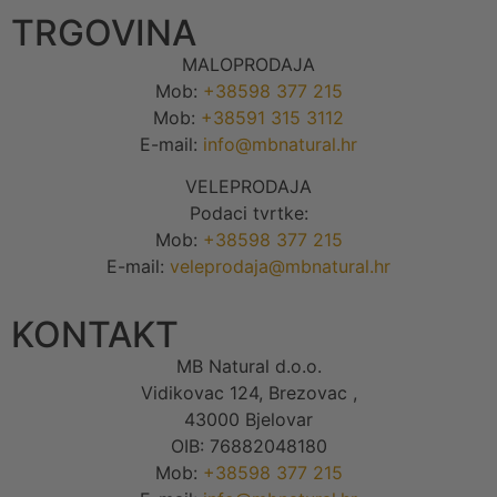
TRGOVINA
MALOPRODAJA
Mob:
+38598 377 215
Mob:
+38591 315 3112
E-mail:
info@mbnatural.hr
VELEPRODAJA
Podaci tvrtke:
Mob:
+38598 377 215
E-mail:
veleprodaja@mbnatural.hr
KONTAKT
MB Natural d.o.o.
Vidikovac 124, Brezovac ,
43000 Bjelovar
OIB: 76882048180
Mob:
+38598 377 215