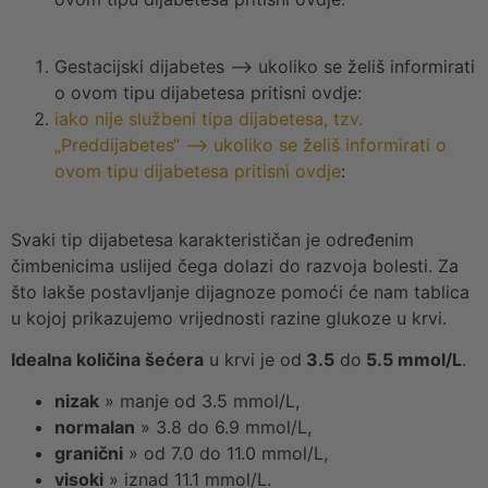
Gestacijski dijabetes –> ukoliko se želiš informirati
o ovom tipu dijabetesa pritisni ovdje:
iako nije službeni tipa dijabetesa, tzv.
„Preddijabetes“ –> ukoliko se želiš informirati o
ovom tipu dijabetesa pritisni ovdje
:
Svaki tip dijabetesa karakterističan je određenim
čimbenicima uslijed čega dolazi do razvoja bolesti. Za
što lakše postavljanje dijagnoze pomoći će nam tablica
u kojoj prikazujemo vrijednosti razine glukoze u krvi.
Idealna količina šećera
u krvi je od
3.5
do
5.5 mmol/L
.
nizak
» manje od 3.5 mmol/L,
normalan
» 3.8 do 6.9 mmol/L,
granični
» od 7.0 do 11.0 mmol/L,
visoki
» iznad 11.1 mmol/L.