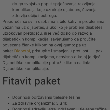
druga svojstva poput sprječavanja razvijanja
komplikacija koje uzrokuje dijabetes, čuvanja
zdravlja očiju i bubrega.
Preporuča se svim osobama s bilo kakvim problemima
vezanima uz dijabetes, a ukoliko je problem dijabetes
uzrokovan pretilošću, ili je već došlo do razvoja
dijabetičkih komplikacija, savjetujemo da proučite
povezane članke klikom na ovaj gumb: pa uz
paket
Diabetol
, pristupite i smanjenju pretilosti, ili pak
dijabetičkih komplikacijama, neovisno o kojoj je riječ.
Dijabetičke komplikacije potraži klikom na link:
Dijabetičke komplikacije.
Fitavit paket
Doprinosi održavanju tjelesne težine
Za zdravlje organizma; 3 u 1!;
Doprinosi zdravlju jetre, održavanju tjelesne težine