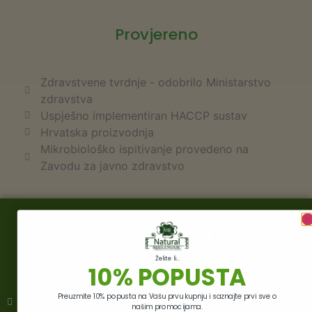
Provjereno
Zdravstvene tvrdnje - odobrilo Ministarstvo
zdravstva
Uspješno implementiran HACCP sustav
Hrvatska proizvodnja
Mikrobiološko ispitivanje provedeno na
Zavodu za javno zdravstvo
UVJETI KORIŠTENJA
Želite li...
10% POPUSTA
Preuzmite 10% popusta na Vašu prvu kupnju i saznajte prvi sve o
OPĆI UVJETI
našim promocijama.