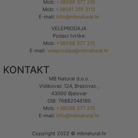
Mob:
+38598 377 215
Mob:
+38591 315 3112
E-mail:
info@mbnatural.hr
VELEPRODAJA
Podaci tvrtke:
Mob:
+38598 377 215
E-mail:
veleprodaja@mbnatural.hr
KONTAKT
MB Natural d.o.o.
Vidikovac 124, Brezovac ,
43000 Bjelovar
OIB: 76882048180
Mob:
+38598 377 215
E-mail:
info@mbnatural.hr
Copyright 2022 © mbnatural.hr