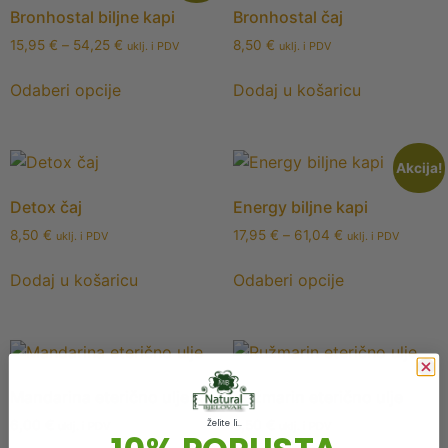
Bronhostal biljne kapi
Bronhostal čaj
15,95
€
–
54,25
€
8,50
€
uklj. i PDV
uklj. i PDV
Odaberi opcije
Dodaj u košaricu
Akcija!
Detox čaj
Energy biljne kapi
8,50
€
17,95
€
–
61,04
€
uklj. i PDV
uklj. i PDV
Dodaj u košaricu
Odaberi opcije
Mandarina eterično ulje
Ružmarin eterično ulje
6,00
€
5,50
€
Želite li...
uklj. i PDV
uklj. i PDV