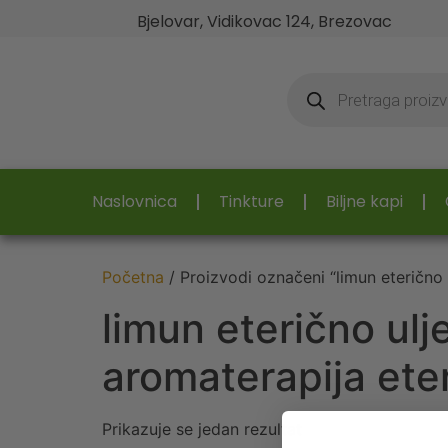
Bjelovar, Vidikovac 124, Brezovac
Naslovnica
Tinkture
Biljne kapi
Početna
/ Proizvodi označeni “limun eterično u
limun eterično ulj
aromaterapija eter
Prikazuje se jedan rezultat