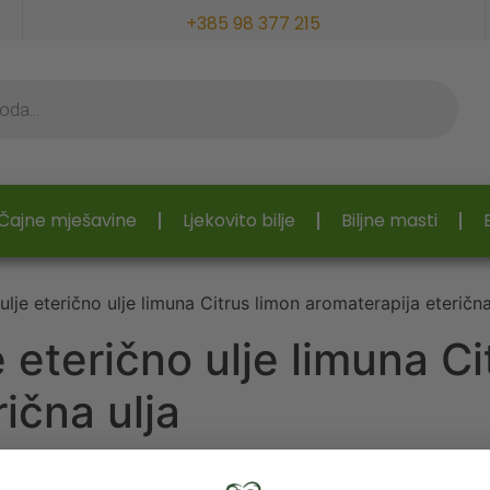
+385 98 377 215
Čajne mješavine
Ljekovito bilje
Biljne masti
lje eterično ulje limuna Citrus limon aromaterapija eterična
e eterično ulje limuna Ci
ična ulja