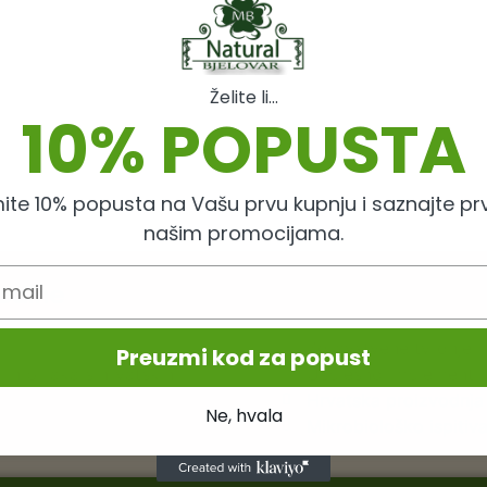
Želite li...
10% POPUSTA
ite 10% popusta na Vašu prvu kupnju i saznajte prv
našim promocijama.
godine
Zdravstvene tvrdnje -
Preuzmi kod za popust
ih biljaka s hrvatskih
Uspješno implementi
Hrvatska proizvodnja
Ne, hvala
Mikrobiološko ispiti