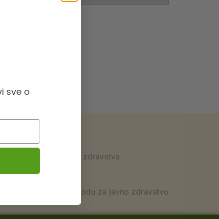
i sve o
Provjereno
 odobrilo Ministarstvo zdravstva
ran HACCP sustav
vanje provedeno na Zavodu za javno zdravstvo