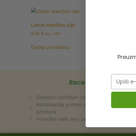
Limun eterično ulje
5,50
€
uklj. i PDV
Dodaj u košaricu
Preuzm
Email
Receptura iz 1982. 
Detaljno osmišljen omjer sastojaka
Kombinacija pomno odabranih, najkvalitetnij
prostora
Potvrdio velik broj zadovoljnih korisnika