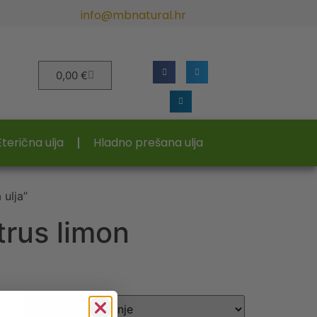
info@mbnatural.hr
0,00
€
Eterična ulja
Hladno prešana ulja
 ulja”
trus limon