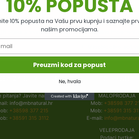
10% POPUSTA
godine
ite 10% popusta na Vašu prvu kupnju i saznajte prv
Zdravstvene tvrdnje -
našim promocijama.
ih biljaka s hrvatskih
Uspješno implementi
Hrvatska proizvodnja
Mikrobiološko ispiti
Preuzmi kod za popust
ŽBA ZA KORISNIKE
TRGOVINA
Ne, hvala
 pitanja? Javite nam se!
MALOPRODAJA
ail: info@mbnatural.hr
Mob:
+38598 377 2
ob:
+38598 377 215
Mob:
+38591 315 31
ob:
+38591 315 3112
E-mail:
info@mbnatura
VELEPRODAJA
Podaci tvrtke: