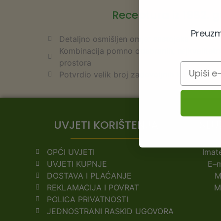
Receptura iz 1982. 
Preuzm
Detaljno osmišljen omjer sastojaka
Kombinacija pomno odabranih, najkvalitetnij
prostora
Email
Potvrdio velik broj zadovoljnih korisnika
UVJETI KORIŠTENJA
SLU
OPĆI UVJETI
Imate
UVJETI KUPNJE
E–m
DOSTAVA I PLAĆANJE
M
REKLAMACIJA I POVRAT
M
POLICA PRIVATNOSTI
JEDNOSTRANI RASKID UGOVORA