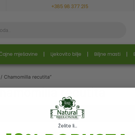
+385 98 377 215
Čajne mješavine
Ljekovito bilje
Biljne masti
 / Chamomilla recutita”
Chamomilla recutita
raju vašem odabiru.
Želite li...