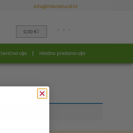
info@mbnatural.hr
0,00
€
Eterična ulja
Hladno prešana ulja