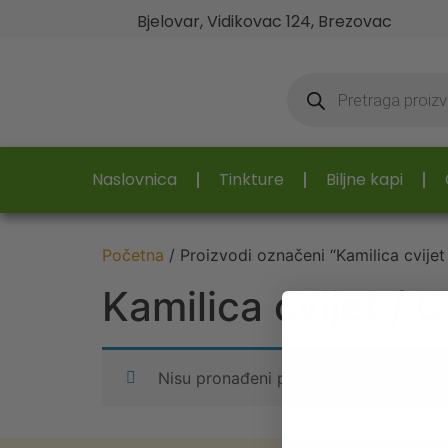
Bjelovar, Vidikovac 124, Brezovac
Naslovnica
Tinkture
Biljne kapi
Početna
/ Proizvodi označeni “Kamilica cvijet
Kamilica cvijet / 
Nisu pronađeni proizvodi koji odgova