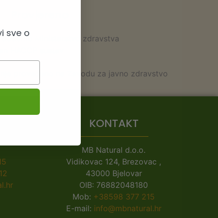
Provjereno
i sve o
 odobrilo Ministarstvo zdravstva
ran HACCP sustav
vanje provedeno na Zavodu za javno zdravstvo
KONTAKT
MB Natural d.o.o.
15
Vidikovac 124, Brezovac ,
12
43000 Bjelovar
l.hr
OIB: 76882048180
Mob:
+38598 377 215
E-mail:
info@mbnatural.hr