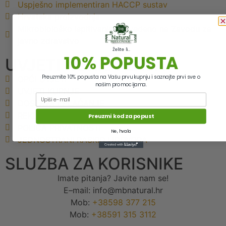
Uspješno implementiran HACCP sustav
Hrvatska proizvodnja
Mikrobiološko ispitivanje provedeno na Zavodu za
javno zdravstvo
Želite li...
10% POPUSTA
UVJETI KORIŠTENJA
Preuzmite 10% popusta na Vašu prvu kupnju i saznajte prvi sve o
OPĆI UVJETI
našim promocijama.
UVJETI KUPNJE
Email
DOSTAVA I PLAĆANJE
REKLAMACIJA I POVRAT
Preuzmi kod za popust
POLICA PRIVATNOSTI
Ne, hvala
JEDNOSTRANI RASKID UGOVORA
SLUŽBA ZA KORISNIKE
Imate pitanja? Javite nam se!
E–mail: info@mbnatural.hr
Mob:
+38598 377 215
Mob:
+38591 315 3112