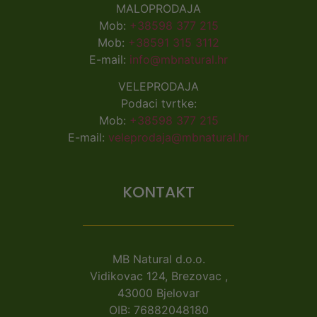
MALOPRODAJA
Mob:
+38598 377 215
Mob:
+38591 315 3112
E-mail:
info@mbnatural.hr
VELEPRODAJA
Podaci tvrtke:
Mob:
+38598 377 215
E-mail:
veleprodaja@mbnatural.hr
KONTAKT
MB Natural d.o.o.
Vidikovac 124, Brezovac ,
43000 Bjelovar
OIB: 76882048180