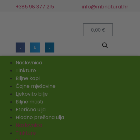
+385 98 377 215
info@mbnatural.hr
0,00
€
Naslovnica
Tinkture
Biljne kapi
Čajne mješavine
Ljekovito bilje
Biljne masti
Eterična ulja
Hladno prešana ulja
Naslovnica
Tinkture