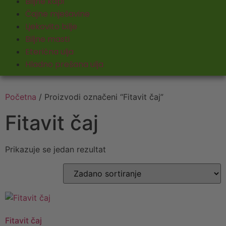
Biljne kapi
Čajne mješavine
Ljekovito bilje
Biljne masti
Eterična ulja
Hladno prešana ulja
Početna
/ Proizvodi označeni “Fitavit čaj”
Fitavit čaj
Prikazuje se jedan rezultat
Fitavit čaj