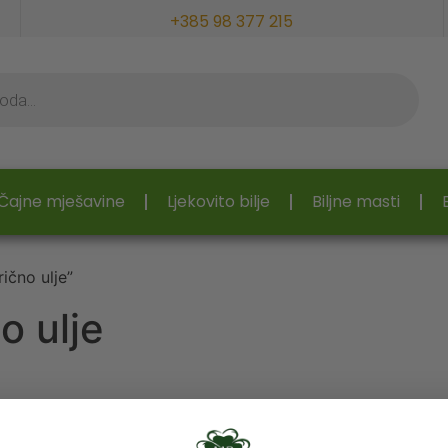
+385 98 377 215
Čajne mješavine
Ljekovito bilje
Biljne masti
ično ulje”
o ulje