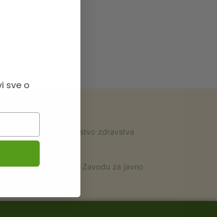
i sve o
Provjereno
je - odobrilo Ministarstvo zdravstva
entiran HACCP sustav
dnja
pitivanje provedeno na Zavodu za javno