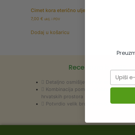
Cimet kora eterično ulje
7,00
€
uklj. i PDV
Dodaj u košaricu
Preuzm
Receptura iz 1982. 
Email
Detaljno osmišljen omjer sastojaka
Kombinacija pomno odabranih, najkvalite
hrvatskih prostora
Potvrdio velik broj zadovoljnih korisni