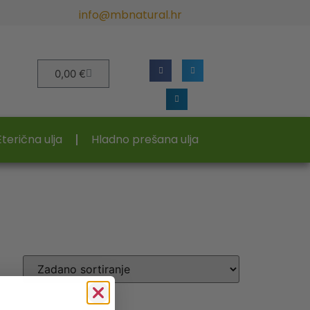
info@mbnatural.hr
0,00
€
Eterična ulja
Hladno prešana ulja