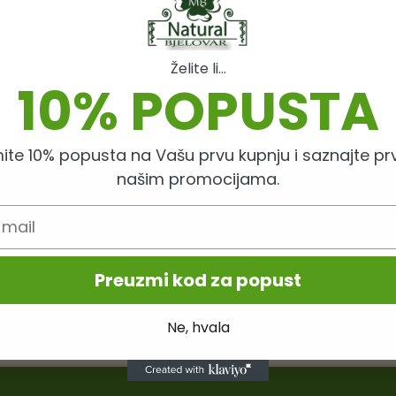
Želite li...
10% POPUSTA
ite 10% popusta na Vašu prvu kupnju i saznajte prv
našim promocijama.
godine
Zdravstvene tvrdn
tnijih biljaka s
Uspješno implem
Preuzmi kod za popust
Hrvatska proizvo
ka
Mikrobiološko is
zdravstvo
Ne, hvala