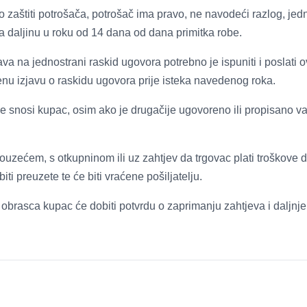
zaštiti potrošača, potrošač ima pravo, ne navodeći razlog, jedn
a daljinu u roku od 14 dana od dana primitka robe.
va na jednostrani raskid ugovora potrebno je ispuniti i poslati o
u izjavu o raskidu ugovora prije isteka navedenog roka.
e snosi kupac, osim ako je drugačije ugovoreno ili propisano 
ouzećem, s otkupninom ili uz zahtjev da trgovac plati troškove 
ti preuzete te će biti vraćene pošiljatelju.
brasca kupac će dobiti potvrdu o zaprimanju zahtjeva i daljnj