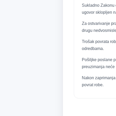
Sukladno Zakonu o 
ugovor sklopljen n
Za ostvarivanje pra
drugu nedvosmislen
Trošak povrata rob
odredbama.
Pošiljke poslane p
preuzimanja neće bi
Nakon zaprimanja o
povrat robe.