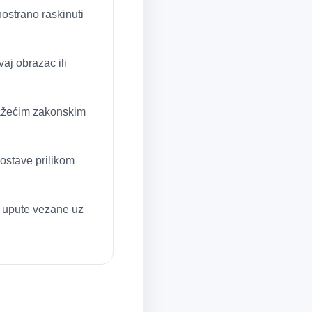
ostrano raskinuti
vaj obrazac ili
važećim zakonskim
dostave prilikom
e upute vezane uz