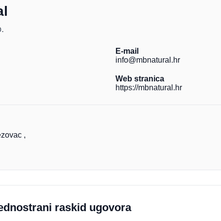
al
.
E-mail
info@mbnatural.hr
Web stranica
https://mbnatural.hr
ezovac ,
ednostrani raskid ugovora